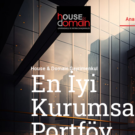
Ana
House & Domain Gayrimenkul
En İyi
Kurumsa
Portföy