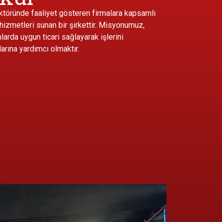
öründe faaliyet gösteren firmalara kapsamlı
 hizmetleri sunan bir şirkettir. Misyonumuz,
larda uygun ticari sağlayarak işlerini
arına yardımcı olmaktır.
m bir yerdi ilgi ve alaka için
Yoğun bir c
şekkürler
başladığım y