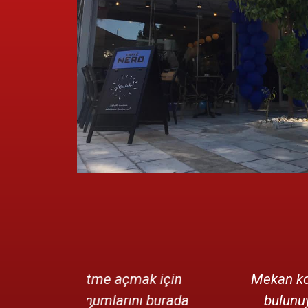
mak için
Mekan konumu olarak beğendiğ
nı burada
bulunuyordu işletmem için öne