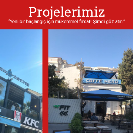
Projelerimiz
“Yeni bir başlangıç için mükemmel fırsat! Şimdi göz atın.”