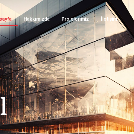
sayfa
Hakkımızda
Projelerimiz
İletişim
l