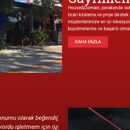
House&Domain, perakende sekt
ticari kiralama ve proje destek
müşterilerimize en iyi lokasyon
büyütmelerine ve başarılı olmal
DAHA FAZLA
im yerlerin hepsi
Tavsiye üzerine gittiği
ri bile verdiler
te