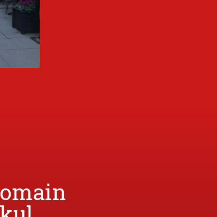
Domain
kul