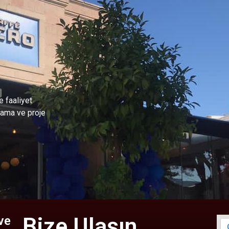
 faaliyet
alama ve proje
Bize Ulaşın
ve