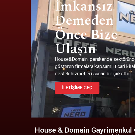
İmkansız
Demeden
Önce Bize
Ulaşın
House&Domain, perakende sektöründe
gösteren firmalara kapsamlı ticari kir
destek hizmetleri sunan bir şirkettir.
İLETİŞİME GEÇ
House & Domain Gayrimenkul 