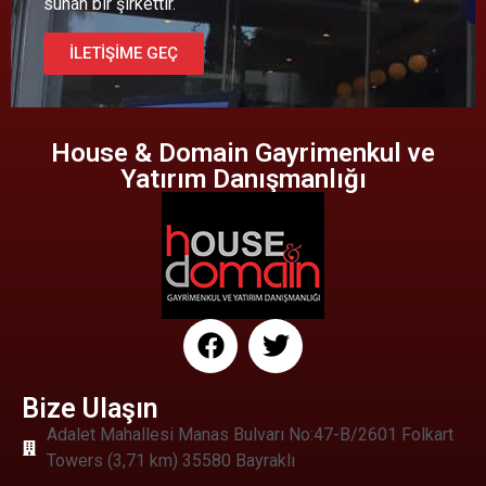
sunan bir şirkettir.
İLETİŞİME GEÇ
House & Domain Gayrimenkul ve
Yatırım Danışmanlığı
Bize Ulaşın
Adalet Mahallesi Manas Bulvarı No:47-B/2601 Folkart
Towers (3,71 km) 35580 Bayraklı