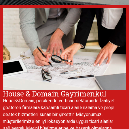
House & Domain Gayrimenkul
House&Domain, perakende ve ticari sektöründe faaliyet
gösteren firmalara kapsamlı ticari alan kiralama ve proje
destek hizmetleri sunan bir şirkettir. Misyonumuz,
müşterilerimize en iyi lokasyonlarda uygun ticari alanlar
sağlayarak işlerini büyütmelerine ve başarılı olmalarına