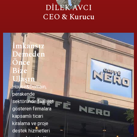
DİLEK AVCI
CEO & Kurucu
İmkansız
Demeden
Önce
Bize
Ulaşın
House&Domain,
perakende
sektöründe faaliyet
gösteren firmalara
kapsamlı ticari
kiralama ve proje
destek hizmetleri