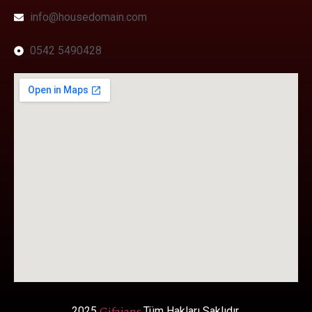
info@housedomain.com
0542 5490428
Gifajans
2025
.Tüm Hakları Saklıdır.